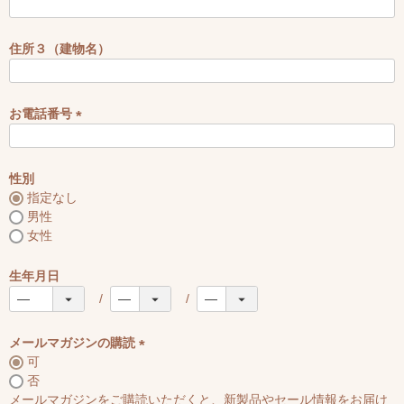
(
必
須
住所３（建物名）
)
お電話番号
(
必
須
性別
)
指定なし
男性
女性
生年月日
メールマガジンの購読
可
(
否
必
メールマガジンをご購読いただくと、新製品やセール情報をお届け