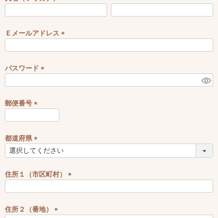
)
(
必
須
Ｅメールアドレス
)
(
必
須
パスワード
)
(
必
須
郵便番号
)
(
必
須
都道府県
)
(
必
須
住所１（市区町村）
)
(
必
須
住所２（番地）
)