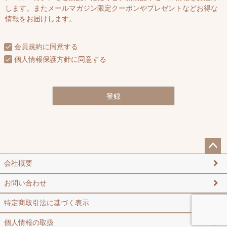
須
します。またメールマガジン限定クーポンやプレゼントなどお得な
)
情報をお届けします。
会員規約
に同意する
個人情報保護方針
に同意する
登録
ペー
会社概要
ジト
ップ
お問い合わせ
へ
特定商取引法に基づく表示
個人情報の取扱