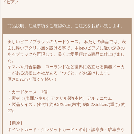
ドピアノ
商品説明、注意事項をご確認の上、ご注文をお願い致します。
美しいピアノブラックのカードケース。 私たちの商品では、表
面に厚いアクリル層を設ける事で、本物のピアノに近い深みの
あるブラックを再現して、長くご愛用頂ける商品に仕上げまし
た。
ヤマハや河合楽器、ローランドなど世界に名立たる楽器メーカ
ーがある浜松に本社がある「つてと」がお届けします。
厚さ0.7cｍと薄くて軽い！
・カードケース 1個
・素材：(表面パネル）アクリル製/(本体）アルミニウム
・製品サイズ：(外寸) 約9.3X6cm(内寸) 約9.2X5.8cm/(重さ) 約
27g
【用途】
ポイントカード・クレジットカード・名刺・診察券・駐車券な