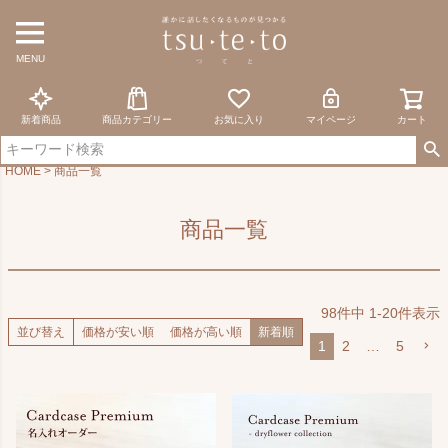
MENU
新着商品
商品カテゴリー
お気に入り
マイページ
カート
HOME
商品一覧
商品一覧
98
件中
1
-
20
件表示
並び替え
価格が安い順
価格が高い順
新着順
1
2
…
5