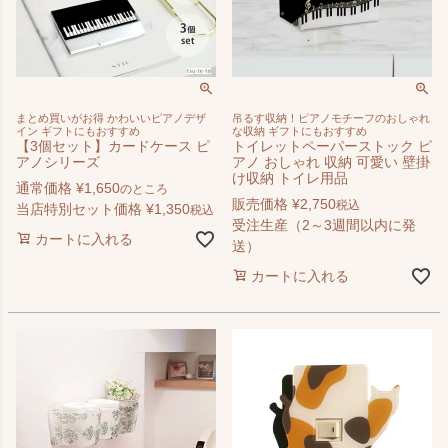
まとめ買いがお得 かわいいピアノデザ
吊るす収納！ピアノモチーフのおしゃれ
イン ギフトにもおすすめ
な収納 ギフトにもおすすめ
【3個セット】カードケース ピ
トイレットペーパーストック ピ
アノシリーズ
アノ おしゃれ 収納 可愛い 壁掛
け収納 トイレ用品
通常価格
¥
1,650
のところ
販売価格
¥
2,750
税込
当店特別セット価格
¥
1,350
税込
受注生産（2～3週間以内に発
カートに入れる
送）
カートに入れる