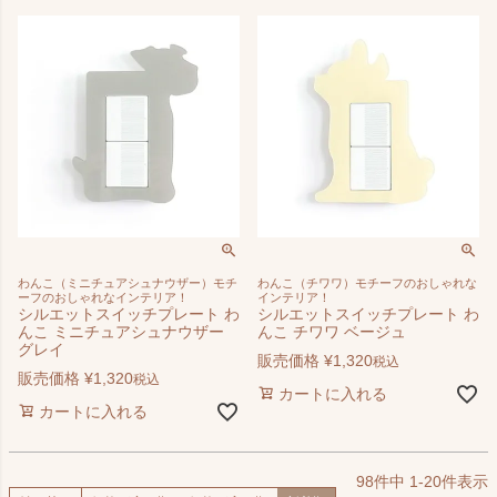
わんこ（ミニチュアシュナウザー）モチ
わんこ（チワワ）モチーフのおしゃれな
ーフのおしゃれなインテリア！
インテリア！
シルエットスイッチプレート わ
シルエットスイッチプレート わ
んこ ミニチュアシュナウザー
んこ チワワ ベージュ
グレイ
販売価格
¥
1,320
税込
販売価格
¥
1,320
税込
カートに入れる
カートに入れる
98
件中
1
-
20
件表示