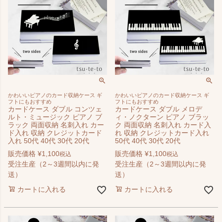
かわいいピアノのカード収納ケース ギ
かわいいピアノのカード収納ケース ギ
フトにもおすすめ
フトにもおすすめ
カードケース ダブル コンツェ
カードケース ダブル メロデ
ルト・ミュージック ピアノ ブ
ィ・ノクターン ピアノ ブラッ
ラック 両面収納 名刺入れ カー
ク 両面収納 名刺入れ カード入
ド入れ 収納 クレジットカード
れ 収納 クレジットカード入れ
入れ 50代 40代 30代 20代
50代 40代 30代 20代
販売価格
¥
1,100
販売価格
¥
1,100
税込
税込
受注生産（2～3週間以内に発
受注生産（2～3週間以内に発
送）
送）
カートに入れる
カートに入れる