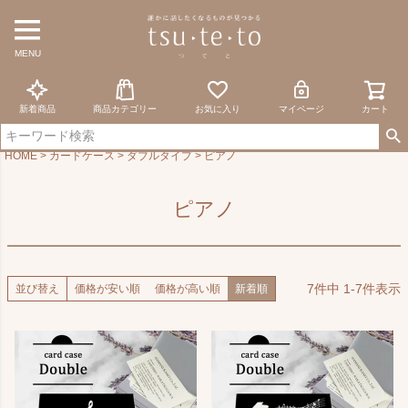
MENU
新着商品
商品カテゴリー
お気に入り
マイページ
カート
HOME
カードケース
ダブルタイプ
ピアノ
ピアノ
7
件中
1
-
7
件表示
並び替え
価格が安い順
価格が高い順
新着順