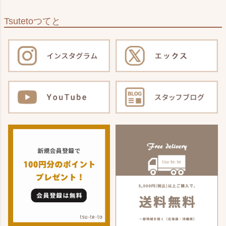
Tsuteto
つてと