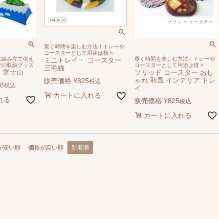
寛ぐ時間を楽しむ方法！トレーや
コースターとして用途は様々
に組み立て使え
寛ぐ時間を楽しむ方法！トレーや
ミニトレイ・ コースター
フの収納グッズ
コースターとして用途は様々
三毛猫
 富士山
ソリッド コースター おし
ゃれ 和風 インテリア トレ
販売価格
¥
825
税込
18
税込
イ
カートに入れる
れる
販売価格
¥
825
税込
カートに入れる
が安い順
価格が高い順
新着順