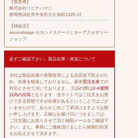
【製造者】
株式会社リビナハマニ
静岡県浜松市中央区大久保町1325-12
【姉妹店】
secondstage セカンドステージ | カーアクセサリー
ショップ
必ずご確認下さい。製品在庫・発送について
当社は製品在庫の長期保管による品質低下防止のた
め、在庫を確保しておりません。基本
受注生産
での
対応とさせて頂いております。 欠品の際は
2~4週間
以内の出荷
となります。当サイトではご注文をお受
けできる状態ですが在庫があるということではござ
いませんので、あらかじめご了承頂けますようお願
い申し上げます。正確なお届け日につきましては、
ご注文後にお送りさせて頂く納期メールをご確認下
さい。また、事前にご連絡頂けましたら納期の目安
をお伝えさせて頂きます。