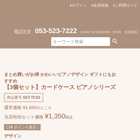
ログイン
会員登録
ご利用ガイド
053-523-7222
電話注文
（10:00~12:00/13:00～15:00 土日定休)
まとめ買いがお得 かわいいピアノデザイン ギフトにもお
すすめ
【3個セット】カードケース ピアノシリーズ
商品番号
SET-TC02
通常価格
¥
1,650
のところ
¥
1,350
当店特別セット価格
税込
[
14
ポイント進呈 ]
デザイン