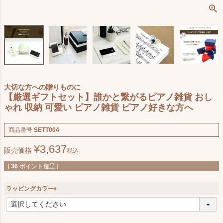
大切な方への贈りものに
【厳選ギフトセット】誰かと繋がるピアノ雑貨 おし
ゃれ 収納 可愛い ピアノ雑貨 ピアノ好きな方へ
商品番号
SETT004
¥
3,637
販売価格
税込
[
36
ポイント進呈 ]
ラッピングカラー
(
必
須