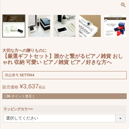
大切な方への贈りものに
【厳選ギフトセット】誰かと繋がるピアノ雑貨 おし
ゃれ 収納 可愛い ピアノ雑貨 ピアノ好きな方へ
商品番号
SETT004
¥
3,637
販売価格
税込
[
36
ポイント進呈 ]
ラッピングカラー
(
必
須